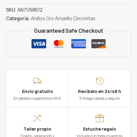
Circonita
SKU:
AN71/68512
Oro
Categoría:
Anillos Oro Amarillo Circonitas
Amarillo
Espiral
Guaranteed Safe Checkout
cantidad
Envío gratuito
Recíbelo en 24/48 h
En pedidos superiores a 90 €
Entrega rápida y segura
Taller propio
Estuche regalo
Diseño, reparación y
Incluido con todas nuestras