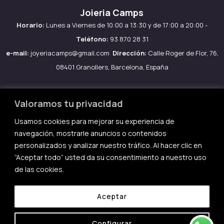
Joieria Camps
Horario:
Lunes a Viernes de 10:00 a 13:30 y de 17:00 a 20:00 -
Teléfono:
93 870 28 31
e-mail:
joyeriacamps@gmail.com
Dirección:
Calle Roger de Flor, 76,
08401 Granollers, Barcelona, España
Valoramos tu privacidad
Usamos cookies para mejorar su experiencia de
Aviso legal
navegación, mostrarle anuncios o contenidos
Política de Cookies
personalizados y analizar nuestro tráfico. Al hacer clic en
Política de privacidad
“Aceptar todo” usted da su consentimiento a nuestro uso
de las cookies.
Condiciones de compra
Aceptar
Configurar