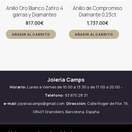
Anillo Oro Blanco Zafiro 4
Anillo de Compromiso
garras y Diamantes
Diamante 0,23ct
817.00
€
1,737.00
€
AÑADIR AL CARRITO
AÑADIR AL CARRITO
Joieria Camps
Horario:
Lunes a Viernes de 10:00 a 13:30 y de 17:00 a 20:00 -
Teléfono:
93 870 28 31
e-mail:
joyeriacamps@gmail.com
Dirección:
Calle Roger de Flor, 76,
08401 Granollers, Barcelona, España