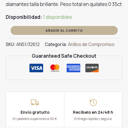
diamantes talla brillante. Peso total en quilates 0 35ct
Disponibilidad:
1 disponibles
Anillo
AÑADIR AL CARRITO
de
SKU:
AN51/32612
Categoría:
Anillos de Compromiso
Compromiso
Media
Guaranteed Safe Checkout
Alianza
Grapas
Diamantes
0
35ct
cantidad
Envío gratuito
Recíbelo en 24/48 h
En pedidos superiores a 90 €
Entrega rápida y segura