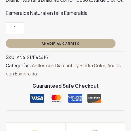
Esmeralda Natural en talla Esmeralda
Anillo
Esmeralda
Rectangular
AÑADIR AL CARRITO
Con
SKU:
AN4121/E44416
2
Categorías:
Anillos con Diamante y Piedra Color
,
Anillos
Brillantes
con Esmeralda
Oro
Amarillo
Guaranteed Safe Checkout
cantidad