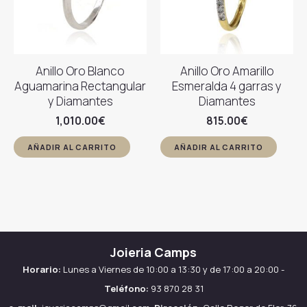
Anillo Oro Blanco
Anillo Oro Amarillo
Aguamarina Rectangular
Esmeralda 4 garras y
y Diamantes
Diamantes
1,010.00
€
815.00
€
AÑADIR AL CARRITO
AÑADIR AL CARRITO
Joieria Camps
Horario:
Lunes a Viernes de 10:00 a 13:30 y de 17:00 a 20:00 -
Teléfono:
93 870 28 31