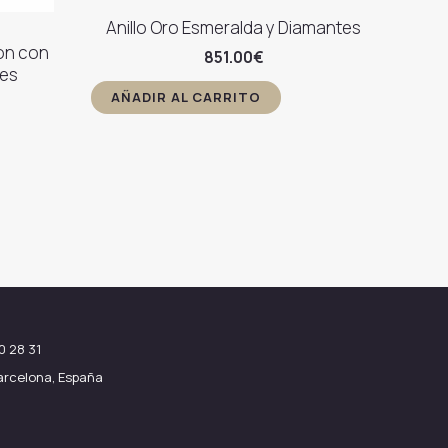
Anillo Oro Esmeralda y Diamantes
ton con
851.00
€
tes
AÑADIR AL CARRITO
0 28 31
Barcelona, España