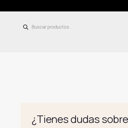
Ir
al
contenido
Búsqueda
de
productos
¿Tienes dudas sobre