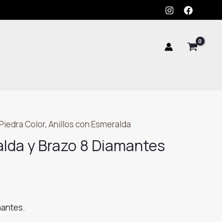
y
Brazo
8
Diamantes
cantidad
Piedra Color
,
Anillos con Esmeralda
alda y Brazo 8 Diamantes
mantes.