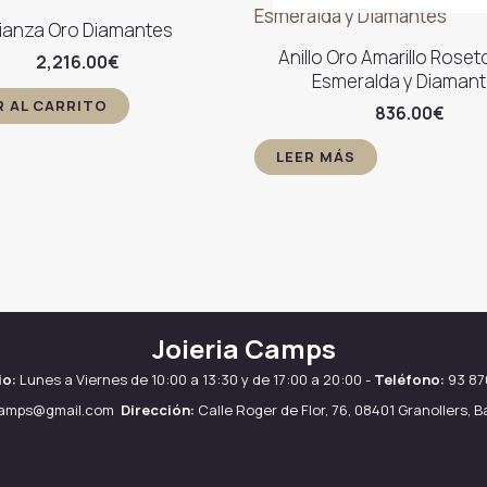
lianza Oro Diamantes
Anillo Oro Amarillo Rose
2,216.00
€
Esmeralda y Diaman
R AL CARRITO
836.00
€
LEER MÁS
Joieria Camps
io:
Lunes a Viernes de 10:00 a 13:30 y de 17:00 a 20:00 -
Teléfono:
93 87
camps@gmail.com
Dirección:
Calle Roger de Flor, 76, 08401 Granollers, 