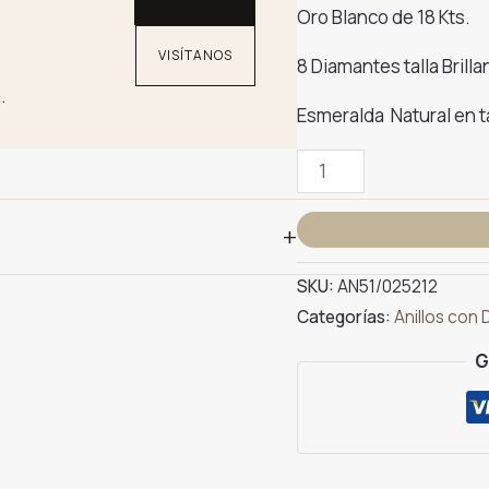
Oro Blanco de 18 Kts.
VISÍTANOS
8 Diamantes talla Brilla
.
Esmeralda Natural en t
Anillo
Esmeralda
y
+
Brazo
8
SKU:
AN51/025212
Diamantes
Categorías:
Anillos con 
cantidad
G