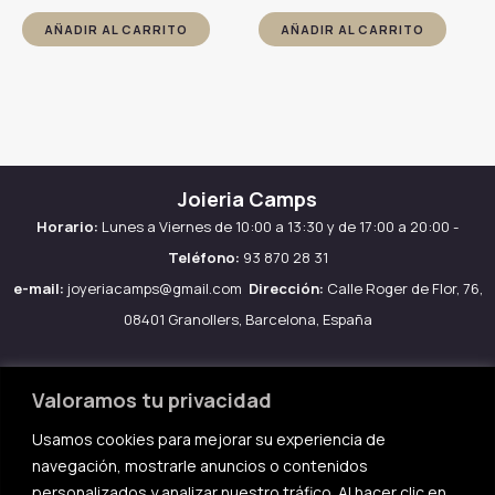
AÑADIR AL CARRITO
AÑADIR AL CARRITO
Joieria Camps
Horario:
Lunes a Viernes de 10:00 a 13:30 y de 17:00 a 20:00 -
Teléfono:
93 870 28 31
e-mail:
joyeriacamps@gmail.com
Dirección:
Calle Roger de Flor, 76,
08401 Granollers, Barcelona, España
Valoramos tu privacidad
Usamos cookies para mejorar su experiencia de
Aviso legal
navegación, mostrarle anuncios o contenidos
Política de Cookies
personalizados y analizar nuestro tráfico. Al hacer clic en