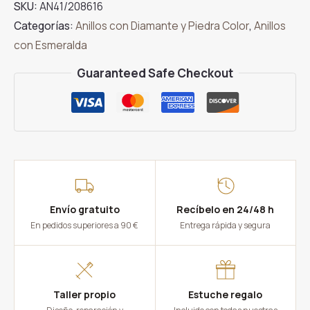
SKU:
AN41/208616
0,21
Categorías:
Anillos con Diamante y Piedra Color
,
Anillos
Ct
con Esmeralda
y
Esmeraldas
Guaranteed Safe Checkout
cantidad
Envío gratuito
Recíbelo en 24/48 h
En pedidos superiores a 90 €
Entrega rápida y segura
Taller propio
Estuche regalo