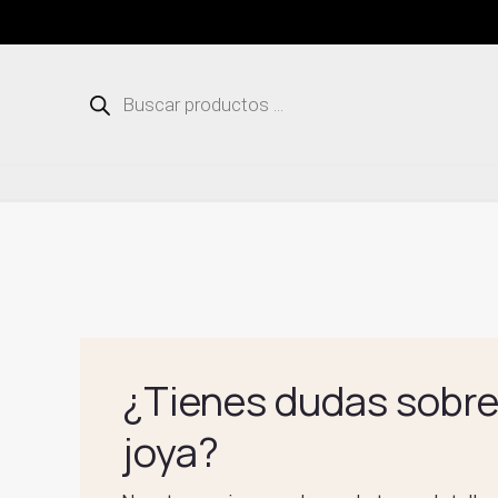
Ir
al
contenido
Búsqueda
de
productos
¿Tienes dudas sobre
joya?