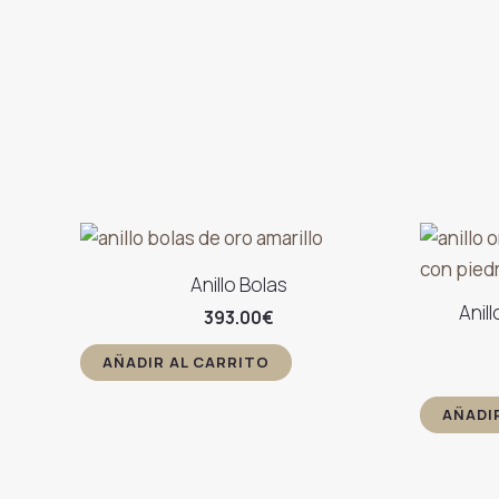
Anillo Bolas
Anill
393.00
€
AÑADIR AL CARRITO
AÑADI