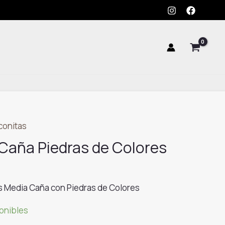
Media
Caña
Piedras
de
Colores
cantidad
rconitas
 Caña Piedras de Colores
kts Media Caña con Piedras de Colores
ponibles