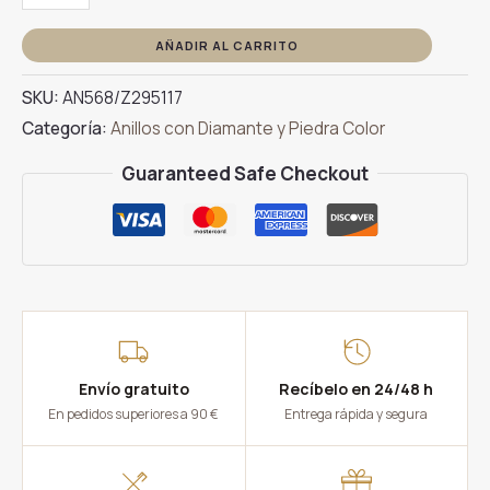
Oro
Blanco
AÑADIR AL CARRITO
Brazo
SKU:
AN568/Z295117
Bolitas
Categoría:
Anillos con Diamante y Piedra Color
Zafiro
cantidad
Guaranteed Safe Checkout
Envío gratuito
Recíbelo en 24/48 h
En pedidos superiores a 90 €
Entrega rápida y segura