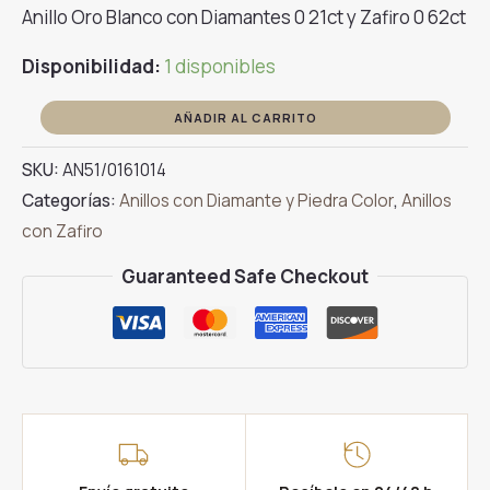
Anillo Oro Blanco con Diamantes 0 21ct y Zafiro 0 62ct
Disponibilidad:
1 disponibles
Anillo
AÑADIR AL CARRITO
Oro
SKU:
AN51/0161014
Blanco
Categorías:
Anillos con Diamante y Piedra Color
,
Anillos
con
con Zafiro
Diamantes
Zafiro
Guaranteed Safe Checkout
0
21ct
cantidad