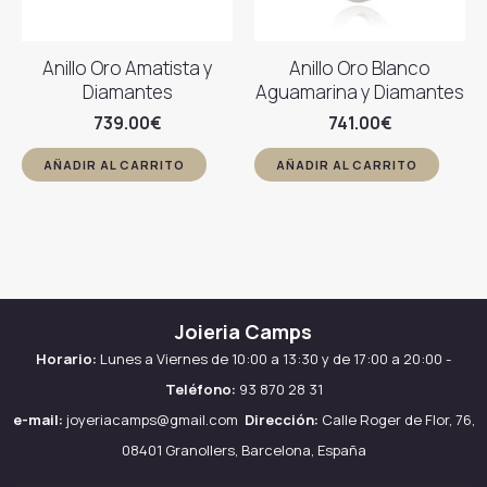
Anillo Oro Amatista y
Anillo Oro Blanco
Diamantes
Aguamarina y Diamantes
739.00
€
741.00
€
AÑADIR AL CARRITO
AÑADIR AL CARRITO
Joieria Camps
Horario:
Lunes a Viernes de 10:00 a 13:30 y de 17:00 a 20:00 -
Teléfono:
93 870 28 31
e-mail:
joyeriacamps@gmail.com
Dirección:
Calle Roger de Flor, 76,
08401 Granollers, Barcelona, España