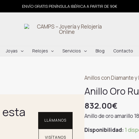
ENVÍO GRATIS PENÍNSULA IBÉRICA A PARTIR DE 90€
Joyas
Relojes
Servicios
Blog
Contacto
Anillos con Diamante y
Anillo Oro R
832.00
€
 esta
Anillo de oro amarillo 1
LLÁMANOS
Disponibilidad:
1 dis
VISÍTANOS