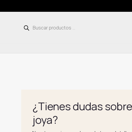
Ir
al
contenido
Búsqueda
de
productos
¿Tienes dudas sobre
joya?