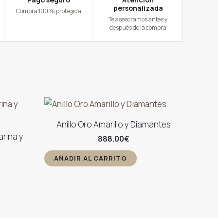
personalizada
Compra 100 % protegida
Te asesoramos antes y
después de la compra
Anillo Oro Amarillo y Diamantes
arina y
888.00
€
AÑADIR AL CARRITO