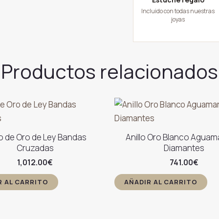
Incluido con todas nuestras
joyas
Productos relacionados
lo de Oro de Ley Bandas
Anillo Oro Blanco Aguam
Cruzadas
Diamantes
1,012.00
€
741.00
€
R AL CARRITO
AÑADIR AL CARRITO