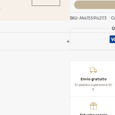
Anillo
.
Oro
Rubí
SKU:
AN4153/R42113
C
y
G
Diamantes
cantidad
+
Envío gratuito
En pedidos superiores a 90
€
Estuche regalo