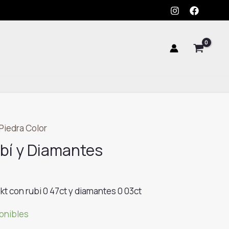
Oro
Rubí
y
Diamantes
cantidad
 Piedra Color
ubí y Diamantes
8kt con rubi 0 47ct y diamantes 0 03ct
ponibles