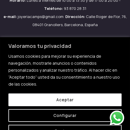
Horario:
Lunes a Viernes de 10:00 a 13:30 y de 17:00 a 20:00 -
Teléfono:
93 870 28 31
e-mail:
joyeriacamps@gmail.com
Dirección:
Calle Roger de Flor, 76,
08401 Granollers, Barcelona, España
Valoramos tu privacidad
Usamos cookies para mejorar su experiencia de
Aviso legal
navegación, mostrarle anuncios o contenidos
Política de Cookies
personalizados y analizar nuestro tráfico. Al hacer clic en
Política de privacidad
“Aceptar todo” usted da su consentimiento a nuestro uso
de las cookies.
Condiciones de compra
Aceptar
Configurar