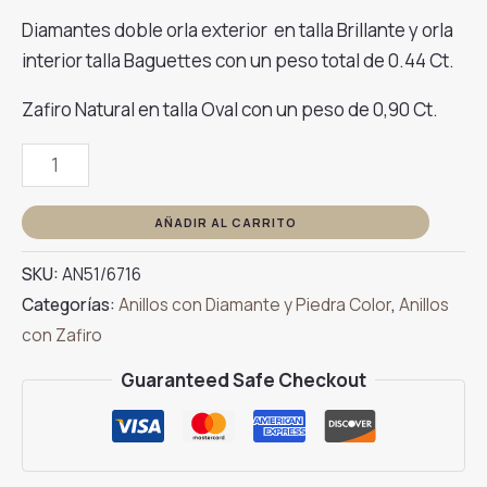
Diamantes doble orla exterior en talla Brillante y orla
interior talla Baguettes con un peso total de 0.44 Ct.
Zafiro Natural en talla Oval con un peso de 0,90 Ct.
Anillo
Rosetón
Doble
AÑADIR AL CARRITO
Orla
SKU:
AN51/6716
Oro
Categorías:
Anillos con Diamante y Piedra Color
,
Anillos
Blanco
con Zafiro
con
Diamantes
Guaranteed Safe Checkout
Zafiro
cantidad