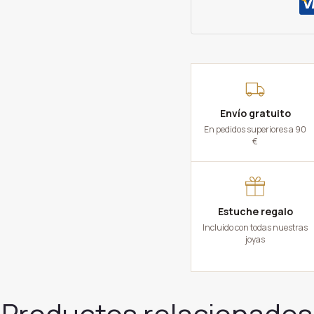
cantidad
Envío gratuito
En pedidos superiores a 90
€
Estuche regalo
Incluido con todas nuestras
joyas
Productos relacionados