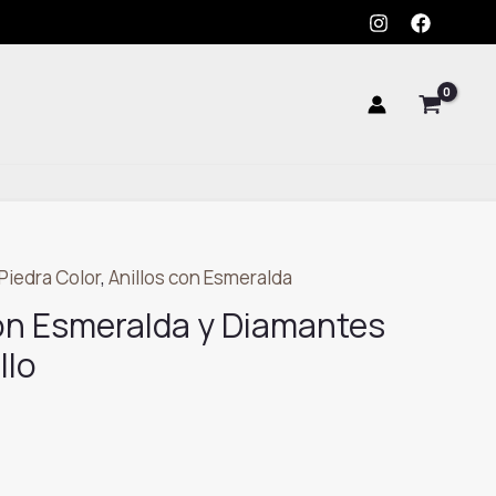
Esmeralda
y
Diamantes
en
Oro
Amarillo
cantidad
Piedra Color
,
Anillos con Esmeralda
ón Esmeralda y Diamantes
llo