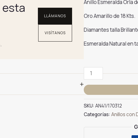
Anillo Esmeralda Orla 
 esta
Oro Amarillo de 18 Kts.
LLÁMANOS
Diamantes talla Brillan
VISÍTANOS
Esmeralda Natural en ta
.
Anillo
Rosetón
+
Esmeralda
y
Diamantes
SKU:
AN41/170312
en
Categorías:
Anillos con 
Oro
G
Amarillo