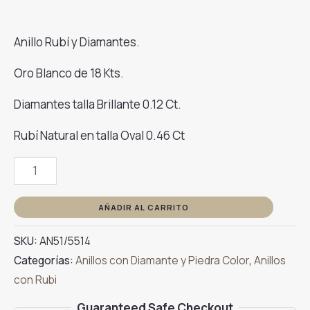
Anillo Rubí y Diamantes.
Oro Blanco de 18 Kts.
Diamantes talla Brillante 0.12 Ct.
Rubí Natural en talla Oval 0.46 Ct
Anillo
Rosetón
Oro
AÑADIR AL CARRITO
Blanco
SKU:
AN51/5514
con
Categorías:
Anillos con Diamante y Piedra Color
,
Anillos
Diamantes
con Rubi
Rubí
cantidad
Guaranteed Safe Checkout