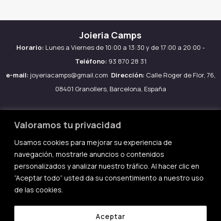
Joieria Camps
Horario:
Lunes a Viernes de 10:00 a 13:30 y de 17:00 a 20:00 -
Teléfono:
93 870 28 31
e-mail:
joyeriacamps@gmail.com
Dirección:
Calle Roger de Flor, 76,
08401 Granollers, Barcelona, España
Valoramos tu privacidad
Usamos cookies para mejorar su experiencia de
Aviso legal
navegación, mostrarle anuncios o contenidos
Política de Cookies
personalizados y analizar nuestro tráfico. Al hacer clic en
Política de privacidad
“Aceptar todo” usted da su consentimiento a nuestro uso
de las cookies.
Condiciones de compra
Aceptar