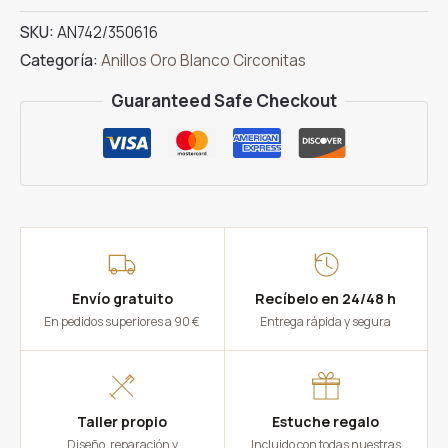
Solitario
SKU:
AN742/350616
Oro
Categoría:
Anillos Oro Blanco Circonitas
Blanco
4
Guaranteed Safe Checkout
Grapas
cantidad
Envío gratuito
Recíbelo en 24/48 h
En pedidos superiores a 90 €
Entrega rápida y segura
Taller propio
Estuche regalo
Diseño, reparación y
Incluido con todas nuestras