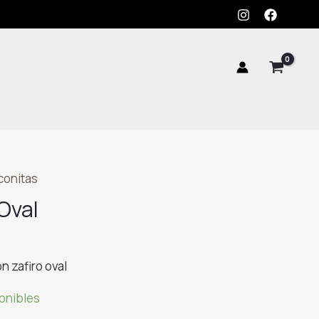
Zafiro
Oval
cantidad
rconitas
 Oval
on zafiro oval
ponibles