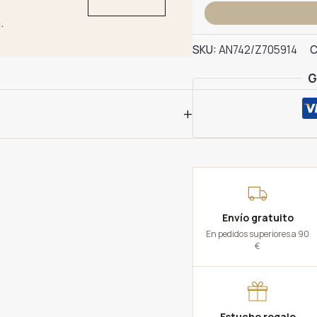
Anillo
.
Zafiro
Oval
SKU:
AN742/Z705914
C
cantidad
G
+
Envío gratuito
En pedidos superiores a 90
€
Estuche regalo