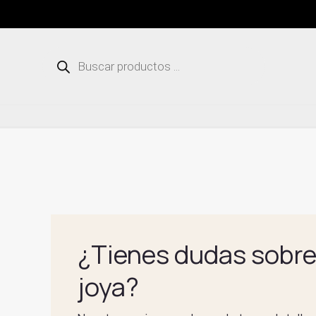
Ir
al
contenido
Búsqueda
de
productos
¿Tienes dudas sobre
joya?