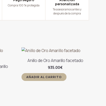
personalizada
Compra 100 % protegida
Te asesoramos antes y
después de la compra
Anillo de Oro Amarillo facetado
rillo
935.00
€
AÑADIR AL CARRITO