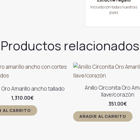
Incluido con todas nuestras
joyas
Productos relacionados
Anillo Circonita Oro Ama
e Oro Amarillo ancho tallado
llave/corazón
1,310.00
€
351.00
€
R AL CARRITO
AÑADIR AL CARRITO