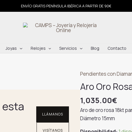
ENVÍO GRATIS PENÍNSULA IBÉRICA A PARTIR DE 90€
Joyas
Relojes
Servicios
Blog
Contacto
Pendientes con Diama
Aro Oro Ros
1,035.00
€
 esta
Aro de oro rosa 18kt pa
LLÁMANOS
Diámetro 15mm
VISÍTANOS
Disponibilidad:
1 dis