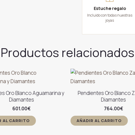
Estuche regalo
Incluido con todas nuestras
joyas
Productos relacionados
es Oro Blanco Aguamarina y
Pendientes Oro Blanco Za
Diamantes
Diamantes
601.00
€
764.00
€
R AL CARRITO
AÑADIR AL CARRITO