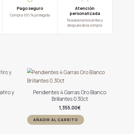
Pago seguro
Atención
personalizada
Compra 100 % protegida
Te asesoramos antes y
después de la compra
firo y
Pendientes 4 Garras Oro Blanco
Brillantes 0.30ct
1,355.00
€
AÑADIR AL CARRITO