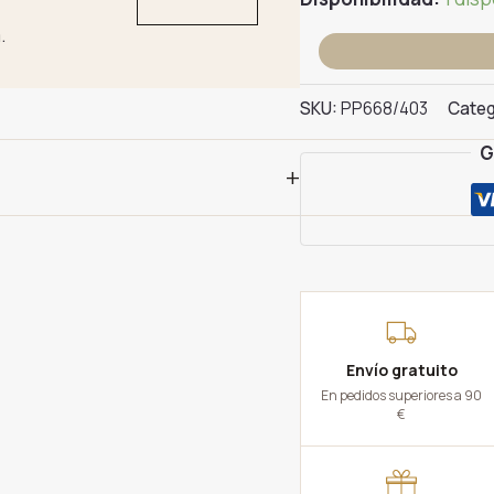
.
Aro
Oro
Rosa
SKU:
PP668/403
Categ
Diamantes
G
cantidad
+
Envío gratuito
En pedidos superiores a 90
€