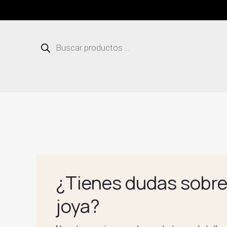
Ir
al
contenido
Búsqueda
de
productos
¿Tienes dudas sobre
joya?