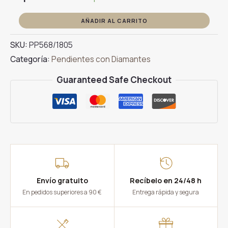
Criollas
AÑADIR AL CARRITO
de
SKU:
PP568/1805
Oro
Categoría:
Pendientes con Diamantes
Blanco
con
Guaranteed Safe Checkout
Diamantes
0,70ct
cantidad
Envío gratuito
Recíbelo en 24/48 h
En pedidos superiores a 90 €
Entrega rápida y segura