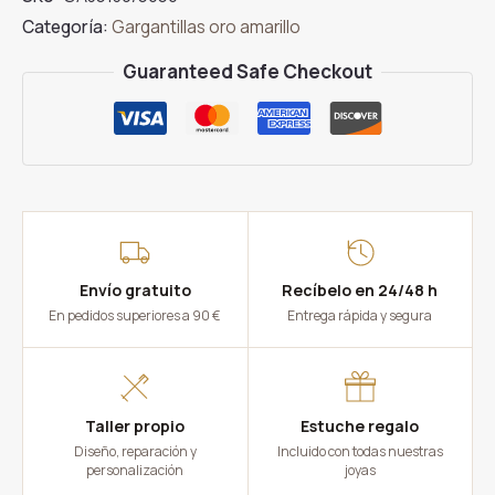
Circonita
Categoría:
Gargantillas oro amarillo
cantidad
Guaranteed Safe Checkout
Envío gratuito
Recíbelo en 24/48 h
En pedidos superiores a 90 €
Entrega rápida y segura
Taller propio
Estuche regalo
Diseño, reparación y
Incluido con todas nuestras
personalización
joyas