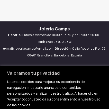
Joieria Camps
Horario:
Lunes a Viernes de 10:00 a 13:30 y de 17:00 a 20:00 -
Teléfono:
93 870 28 31
e-mail:
joyeriacamps@gmail.com
Dirección:
Calle Roger de Flor, 76,
08401 Granollers, Barcelona, España
Valoramos tu privacidad
Usamos cookies para mejorar su experiencia de
Aviso legal
navegación, mostrarle anuncios o contenidos
Política de Cookies
personalizados y analizar nuestro tráfico. Al hacer clic en
Política de privacidad
“Aceptar todo” usted da su consentimiento a nuestro uso
de las cookies.
Condiciones de compra