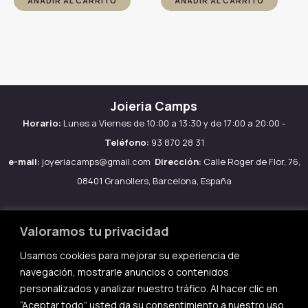
AÑADIR AL CARRITO
AÑADIR AL CARRITO
Joieria Camps
Horario:
Lunes a Viernes de 10:00 a 13:30 y de 17:00 a 20:00 -
Teléfono:
93 870 28 31
e-mail:
joyeriacamps@gmail.com
Dirección:
Calle Roger de Flor, 76,
08401 Granollers, Barcelona, España
Valoramos tu privacidad
Usamos cookies para mejorar su experiencia de
Aviso legal
navegación, mostrarle anuncios o contenidos
Política de Cookies
personalizados y analizar nuestro tráfico. Al hacer clic en
Política de privacidad
“Aceptar todo” usted da su consentimiento a nuestro uso