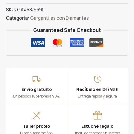
de
SKU:
GA468/5690
Oro
Categoría:
Gargantillas con Diamantes
con
Diamantes
Guaranteed Safe Checkout
cantidad
Envío gratuito
Recíbelo en 24/48 h
En pedidos superiores a 90 €
Entrega rápida y segura
Taller propio
Estuche regalo
Diseño, reparación y
Incluido con todas nuestras