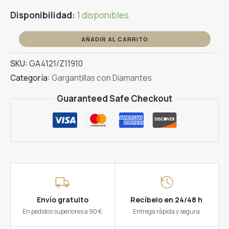
Disponibilidad:
1 disponibles
Gargantilla
AÑADIR AL CARRITO
de
SKU:
GA4121/Z11910
Zafiro
Categoría:
Gargantillas con Diamantes
y
Diamantes
Guaranteed Safe Checkout
en
Oro
Amarillo
18kt
cantidad
Envío gratuito
Recíbelo en 24/48 h
En pedidos superiores a 90 €
Entrega rápida y segura