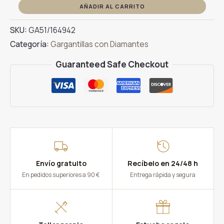
Gargantilla
AÑADIR AL CARRITO
Rosetón
SKU:
GA51/164942
Oro
Categoría:
Gargantillas con Diamantes
Blanco
Diamantes
Guaranteed Safe Checkout
0.25ct
cantidad
Envío gratuito
Recíbelo en 24/48 h
En pedidos superiores a 90 €
Entrega rápida y segura