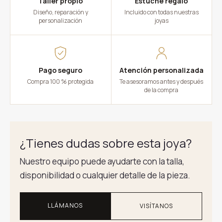
Taller propio
Estuche regalo
Diseño, reparación y
Incluido con todas nuestras
personalización
joyas
Pago seguro
Atención personalizada
Compra 100 % protegida
Te asesoramos antes y después
de la compra
¿Tienes dudas sobre esta joya?
Nuestro equipo puede ayudarte con la talla,
disponibilidad o cualquier detalle de la pieza.
LLÁMANOS
VISÍTANOS