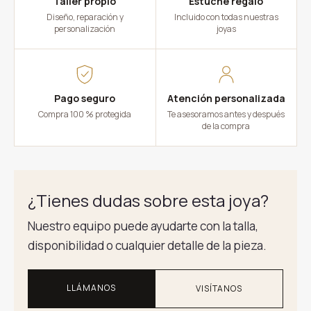
Taller propio
Estuche regalo
Diseño, reparación y
Incluido con todas nuestras
personalización
joyas
Pago seguro
Atención personalizada
Compra 100 % protegida
Te asesoramos antes y después
de la compra
¿Tienes dudas sobre esta joya?
Nuestro equipo puede ayudarte con la talla,
disponibilidad o cualquier detalle de la pieza.
LLÁMANOS
VISÍTANOS