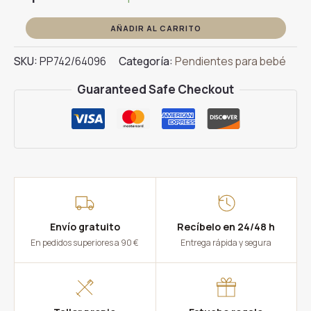
Pendientes
AÑADIR AL CARRITO
Bola
SKU:
PP742/64096
Categoría:
Pendientes para bebé
Perla
6mm
Guaranteed Safe Checkout
Oro
cantidad
Envío gratuito
Recíbelo en 24/48 h
En pedidos superiores a 90 €
Entrega rápida y segura