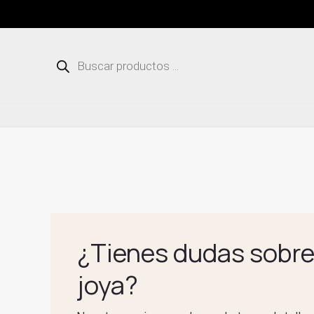
Ir
al
contenido
Búsqueda
de
productos
¿Tienes dudas sobre
joya?