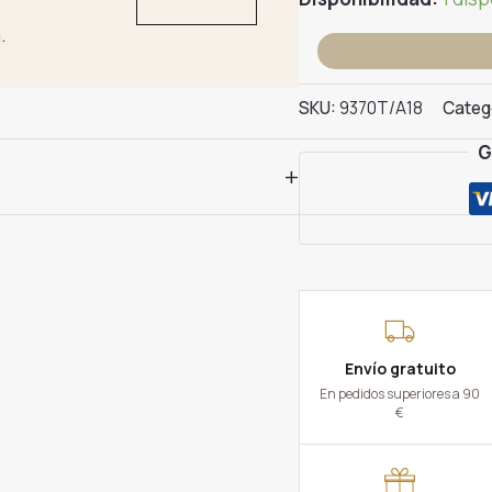
.
Pendientes
Estrella
Oro
SKU:
9370T/A18
Categ
Amarillo
G
cantidad
+
Envío gratuito
En pedidos superiores a 90
€