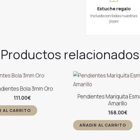
Estuche regalo
Incluido con todas nuestras
joyas
Productos relacionados
dientes Bola 3mm Oro
Pendientes Mariquita Esm
111.00
€
Amarillo
R AL CARRITO
168.00
€
AÑADIR AL CARRITO