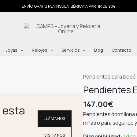
ENVÍO GRATIS PENÍNSULA IBÉRICA A PARTIR DE 90€
Joyas
Relojes
Servicios
Blog
Contacto
Pendientes para bebé
Pendientes E
147.00
€
 esta
Pendientes dormilona e
LLÁMANOS
niñas o para segundo y 
VISÍTANOS
Disponibilidad:
1 dis