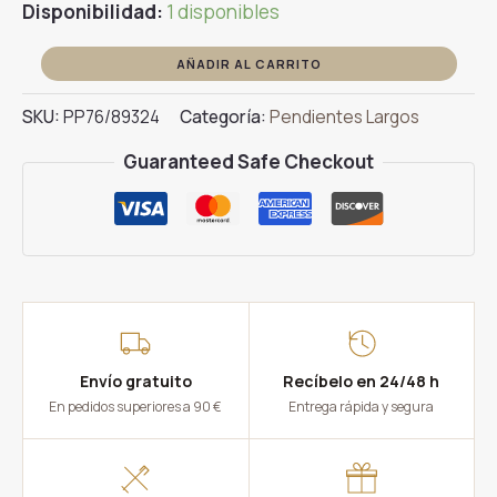
Disponibilidad:
1 disponibles
Pendientes
AÑADIR AL CARRITO
Largos
SKU:
PP76/89324
Categoría:
Pendientes Largos
2
Estrellas
Guaranteed Safe Checkout
Bicolor
Oro
cantidad
Envío gratuito
Recíbelo en 24/48 h
En pedidos superiores a 90 €
Entrega rápida y segura