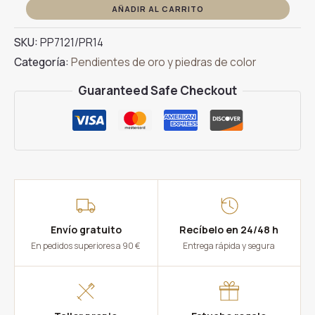
Pendientes
AÑADIR AL CARRITO
Oro
SKU:
PP7121/PR14
Amarillo
Categoría:
Pendientes de oro y piedras de color
Rubís
Gota
Guaranteed Safe Checkout
cantidad
Envío gratuito
Recíbelo en 24/48 h
En pedidos superiores a 90 €
Entrega rápida y segura