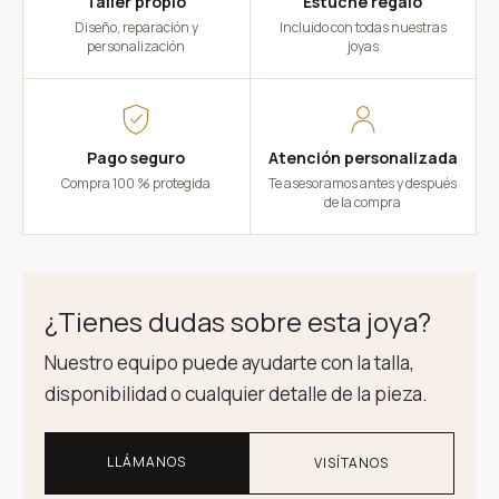
Taller propio
Estuche regalo
Diseño, reparación y
Incluido con todas nuestras
personalización
joyas
Pago seguro
Atención personalizada
Compra 100 % protegida
Te asesoramos antes y después
de la compra
¿Tienes dudas sobre esta joya?
Nuestro equipo puede ayudarte con la talla,
disponibilidad o cualquier detalle de la pieza.
LLÁMANOS
VISÍTANOS