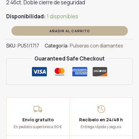
2 46ct. Doble cierre de seguridad
Disponibilidad:
1 disponibles
Pulsera
AÑADIR AL CARRITO
Diamantes
SKU:
PU51/1717
Categoría:
Pulseras con diamantes
y
Zafiros
Guaranteed Safe Checkout
cantidad
Envío gratuito
Recíbelo en 24/48 h
En pedidos superiores a 90 €
Entrega rápida y segura