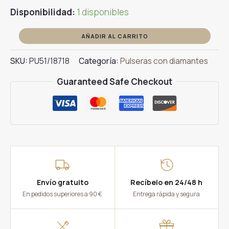
Disponibilidad:
1 disponibles
Pulsera
AÑADIR AL CARRITO
Riviere
SKU:
PU51/18718
Categoría:
Pulseras con diamantes
Brillantes
2,00ct
Guaranteed Safe Checkout
cantidad
Envío gratuito
Recíbelo en 24/48 h
En pedidos superiores a 90 €
Entrega rápida y segura