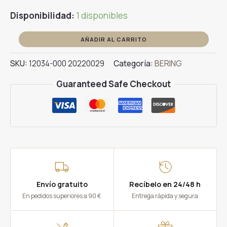
Disponibilidad:
1 disponibles
Reloj
AÑADIR AL CARRITO
BERING
SKU:
12034-000 20220029
Categoría:
BERING
12034-
000
Guaranteed Safe Checkout
cantidad
Envío gratuito
Recíbelo en 24/48 h
En pedidos superiores a 90 €
Entrega rápida y segura