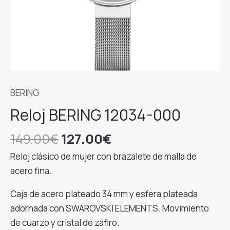
BERING
Reloj BERING 12034-000
El
El
149.00
€
127.00
€
precio
precio
Reloj clásico de mujer con brazalete de malla de
original
actual
acero fina.
era:
es:
149.00€.
127.00€.
Caja de acero plateado 34 mm y esfera plateada
adornada con SWAROVSKI ELEMENTS. Movimiento
de cuarzo y cristal de zafiro.