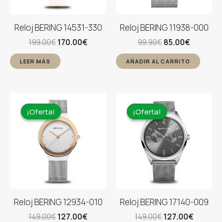
Reloj BERING 14531-330
Reloj BERING 11938-000
El
El
El
El
199.00
€
170.00
€
99.90
€
85.00
€
precio
precio
precio
precio
original
actual
original
actual
LEER MÁS
AÑADIR AL CARRITO
era:
es:
era:
es:
199.00€.
170.00€.
99.90€.
85.00€.
¡Oferta!
¡Oferta!
¡Oferta!
¡Oferta!
Reloj BERING 12934-010
Reloj BERING 17140-009
El
El
El
El
149.00
€
127.00
€
149.00
€
127.00
€