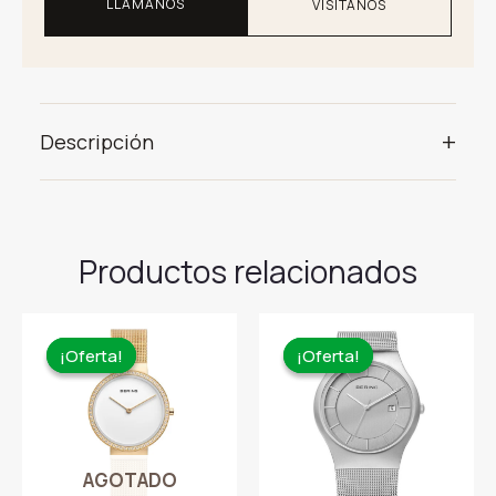
LLÁMANOS
VISÍTANOS
+
Descripción
Productos relacionados
¡Oferta!
¡Oferta!
¡Oferta!
¡Oferta!
AGOTADO