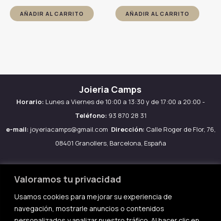
precio
precio
precio
precio
original
actual
original
actual
AÑADIR AL CARRITO
AÑADIR AL CARRITO
era:
es:
era:
es:
149.00€.
127.00€.
149.00€.
127.00€
Joieria Camps
Horario:
Lunes a Viernes de 10:00 a 13:30 y de 17:00 a 20:00 -
Teléfono:
93 870 28 31
e-mail:
joyeriacamps@gmail.com
Dirección:
Calle Roger de Flor, 76,
08401 Granollers, Barcelona, España
Valoramos tu privacidad
Usamos cookies para mejorar su experiencia de
Aviso legal
navegación, mostrarle anuncios o contenidos
Política de Cookies
personalizados y analizar nuestro tráfico. Al hacer clic en