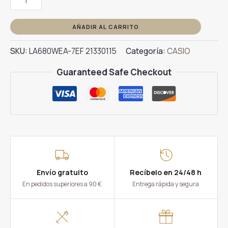
CASIO
LA680WEA-
AÑADIR AL CARRITO
7EF
SKU:
LA680WEA-7EF 21330115
Categoría:
CASIO
cantidad
Guaranteed Safe Checkout
Envío gratuito
Recíbelo en 24/48 h
En pedidos superiores a 90 €
Entrega rápida y segura