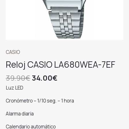
CASIO
Reloj CASIO LA680WEA-7EF
El
El
39.90
€
34.00
€
precio
precio
Luz LED
original
actual
era:
es:
Cronómetro – 1/10 seg. – 1 hora
39.90€.
34.00€.
Alarma diaria
Calendario automático