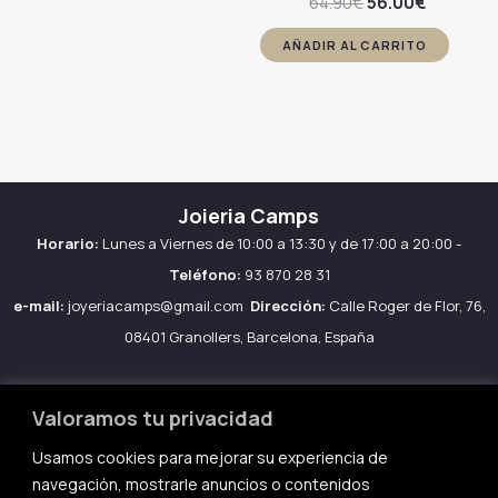
El
El
64.90
€
56.00
€
precio
precio
original
actual
AÑADIR AL CARRITO
era:
es:
64.90€.
56.00€.
Joieria Camps
Horario:
Lunes a Viernes de 10:00 a 13:30 y de 17:00 a 20:00 -
Teléfono:
93 870 28 31
e-mail:
joyeriacamps@gmail.com
Dirección:
Calle Roger de Flor, 76,
08401 Granollers, Barcelona, España
Valoramos tu privacidad
Usamos cookies para mejorar su experiencia de
Aviso legal
navegación, mostrarle anuncios o contenidos