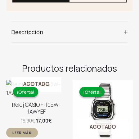
+
Descripción
Productos relacionados
AGOTADO
¡Oferta!
¡Oferta!
¡Oferta!
¡Oferta!
Reloj CASIO F-105W-
1AWYEF
El
El
19.90
€
17.00
€
precio
precio
AGOTADO
original
actual
LEER MÁS
era:
es: