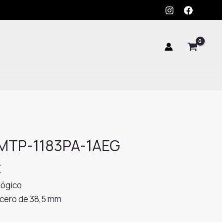
 MTP-1183PA-1AEG
El
€
precio
lógico
l
actual
acero de 38,5 mm
es: