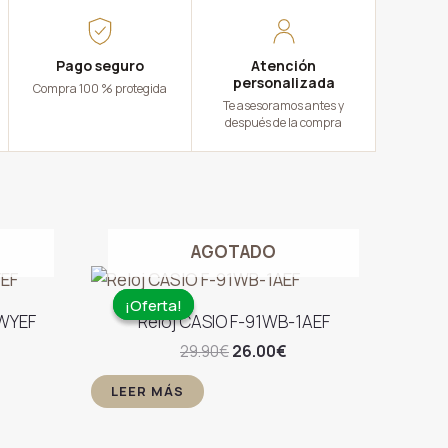
Pago seguro
Atención
personalizada
Compra 100 % protegida
Te asesoramos antes y
después de la compra
AGOTADO
¡Oferta!
¡Oferta!
AWYEF
Reloj CASIO F-91WB-1AEF
El
El
29.90
€
26.00
€
ecio
precio
precio
tual
original
actual
LEER MÁS
:
era:
es:
.00€.
29.90€.
26.00€.