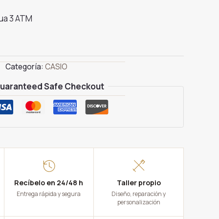
.
39.00€.
gua 3 ATM
Categoría:
CASIO
uaranteed Safe Checkout
Recíbelo en 24/48 h
Taller propio
Entrega rápida y segura
Diseño, reparación y
personalización