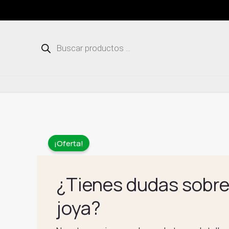
Ir
al
contenido
Búsqueda
de
productos
¡Oferta!
¿Tienes dudas sobre
joya?