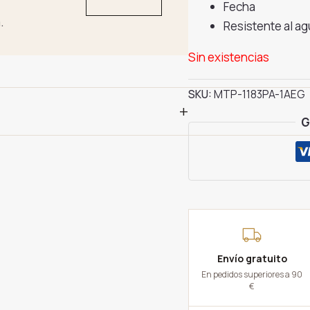
44.90€
Fecha
.
Resistente al a
Sin existencias
SKU:
MTP-1183PA-1AEG
+
G
Envío gratuito
En pedidos superiores a 90
€