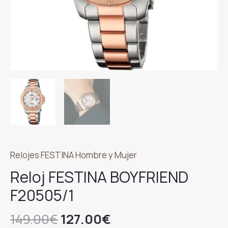
Relojes FESTINA Hombre y Mujer
Reloj FESTINA BOYFRIEND
F20505/1
El
El
149.00
€
127.00
€