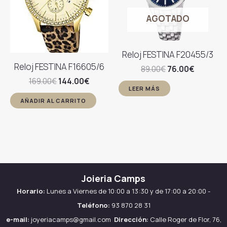
AGOTADO
Reloj FESTINA F20455/3
Reloj FESTINA F16605/6
El
El
89.00
€
76.00
€
precio
precio
El
El
169.00
€
144.00
€
original
actual
LEER MÁS
precio
precio
era:
es:
original
actual
AÑADIR AL CARRITO
89.00€.
76.00€.
era:
es:
169.00€.
144.00€.
Joieria Camps
Horario:
Lunes a Viernes de 10:00 a 13:30 y de 17:00 a 20:00 -
Teléfono:
93 870 28 31
e-mail:
joyeriacamps@gmail.com
Dirección:
Calle Roger de Flor, 76,