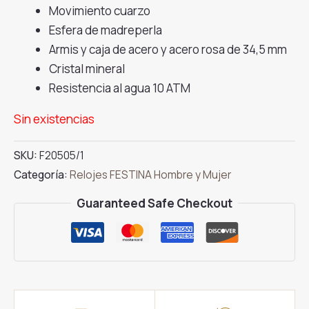
precio
precio
Movimiento cuarzo
original
actual
Esfera de madreperla
era:
es:
Armis y caja de acero y acero rosa de 34,5 mm
149.00€.
127.00€.
Cristal mineral
Resistencia al agua 10 ATM
Sin existencias
SKU:
F20505/1
Categoría:
Relojes FESTINA Hombre y Mujer
Guaranteed Safe Checkout