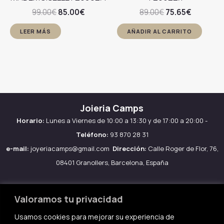
El
El
El
El
99.00
€
85.00
€
89.00
€
75.65
€
precio
precio
precio
precio
original
actual
original
actual
LEER MÁS
AÑADIR AL CARRITO
era:
es:
era:
es:
99.00€.
85.00€.
89.00€.
75.65€.
Joieria Camps
Horario:
Lunes a Viernes de 10:00 a 13:30 y de 17:00 a 20:00 -
Teléfono:
93 870 28 31
e-mail:
joyeriacamps@gmail.com
Dirección:
Calle Roger de Flor, 76,
08401 Granollers, Barcelona, España
Valoramos tu privacidad
Usamos cookies para mejorar su experiencia de
Aviso legal