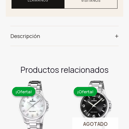
LLÁMANOS
VISÍTANOS
+
Descripción
Productos relacionados
¡Oferta!
¡Oferta!
¡Oferta!
¡Oferta!
AGOTADO