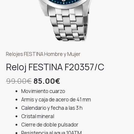
Relojes FESTINA Hombre y Mujer
Reloj FESTINA F20357/C
El
El
99.00
€
85.00
€
precio
precio
Movimiento cuarzo
original
actual
Armis y caja de acero de 41 mm
era:
es:
Calendario y fecha a las 3 h
99.00€.
85.00€.
Cristal mineral
Cierre de doble pulsador
Resistencia al agua 10ATM