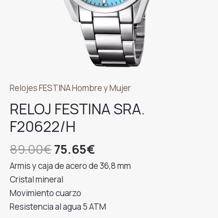
Relojes FESTINA Hombre y Mujer
RELOJ FESTINA SRA.
F20622/H
El
El
89.00
€
75.65
€
precio
precio
Armis y caja de acero de 36,8 mm
original
actual
Cristal mineral
era:
es:
Movimiento cuarzo
89.00€.
75.65€.
Resistencia al agua 5 ATM