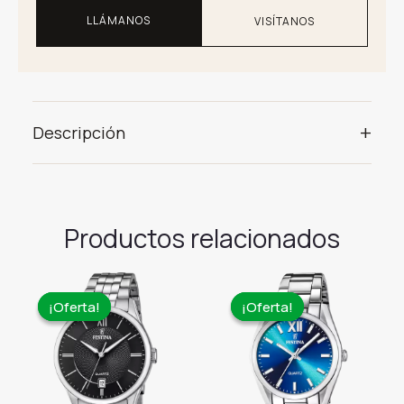
LLÁMANOS
VISÍTANOS
+
Descripción
Productos relacionados
¡Oferta!
¡Oferta!
¡Oferta!
¡Oferta!