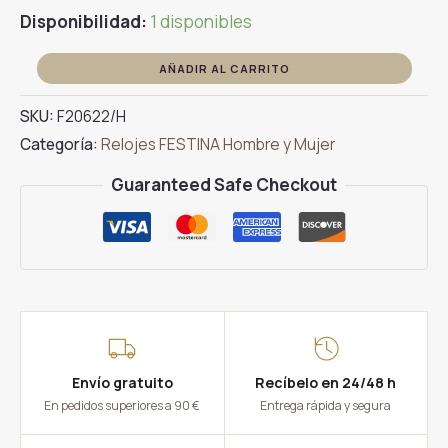
Disponibilidad:
1 disponibles
RELOJ
AÑADIR AL CARRITO
FESTINA
SKU:
F20622/H
SRA.
Categoría:
Relojes FESTINA Hombre y Mujer
F20622/H
cantidad
Guaranteed Safe Checkout
Envío gratuito
Recíbelo en 24/48 h
En pedidos superiores a 90 €
Entrega rápida y segura