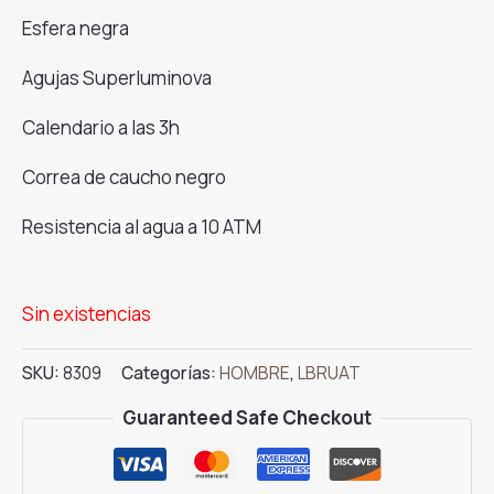
Esfera negra
Agujas Superluminova
Calendario a las 3h
Correa de caucho negro
Resistencia al agua a 10 ATM
Reloj
L.BRUAT
Sin existencias
8409
c
SKU:
8309
Categorías:
HOMBRE
,
LBRUAT
Guaranteed Safe Checkout