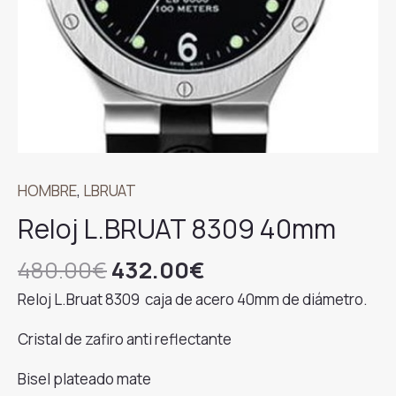
HOMBRE
,
LBRUAT
Reloj L.BRUAT 8309 40mm
El
El
480.00
€
432.00
€
precio
precio
Reloj L.Bruat 8309 caja de acero 40mm de diámetro.
original
actual
era:
es:
Cristal de zafiro anti reflectante
480.00€.
432.00€.
Bisel plateado mate