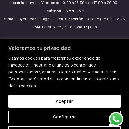
Horario:
Lunes a Viernes de 10:00 a 13:30 y de 17:00 a 20:00 -
Teléfono:
93 870 28 31
e-mail:
joyeriacamps@gmail.com
Dirección:
Calle Roger de Flor, 76,
08401 Granollers, Barcelona, España
Valoramos tu privacidad
Usamos cookies para mejorar su experiencia de
Aviso legal
navegación, mostrarle anuncios o contenidos
Política de Cookies
personalizados y analizar nuestro tráfico. Al hacer clic en
Política de privacidad
“Aceptar todo” usted da su consentimiento a nuestro uso
de las cookies.
Condiciones de compra
Aceptar
Configurar