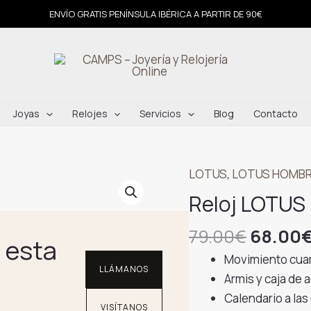
ENVÍO GRATIS PENÍNSULA IBÉRICA A PARTIR DE 90€
Joyas
Relojes
Servicios
Blog
Contacto
LOTUS
,
LOTUS HOMB
Reloj LOTUS
El
79.00
€
68.00
 esta
precio
Movimiento cua
origina
LLÁMANOS
Armis y caja de
era:
Calendario a las 
VISÍTANOS