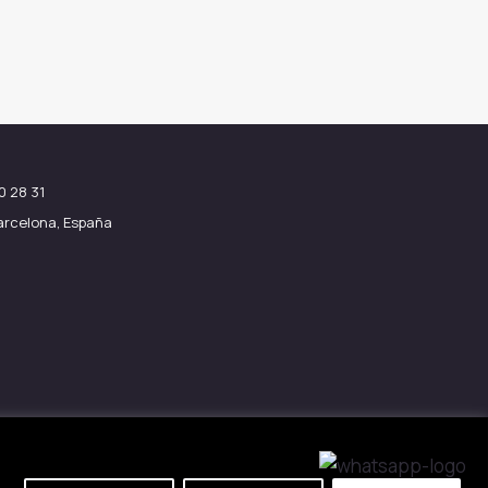
199.00€.
170.00€.
0 28 31
Barcelona, España