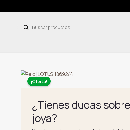
Ir
al
contenido
Búsqueda
de
productos
¡Oferta!
¿Tienes dudas sobre
joya?