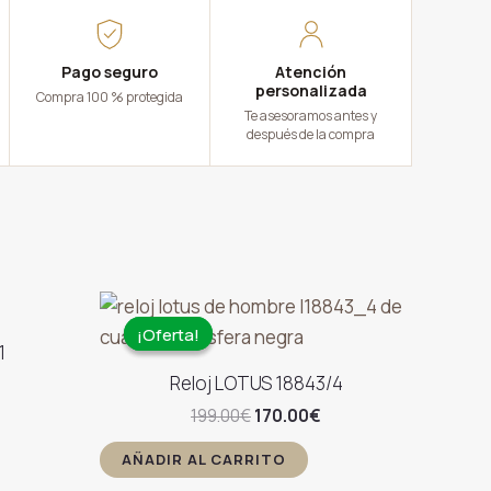
Pago seguro
Atención
personalizada
Compra 100 % protegida
Te asesoramos antes y
después de la compra
¡Oferta!
¡Oferta!
1
Reloj LOTUS 18843/4
ecio
El
El
199.00
€
170.00
€
tual
precio
precio
:
original
actual
AÑADIR AL CARRITO
.00€.
era:
es: