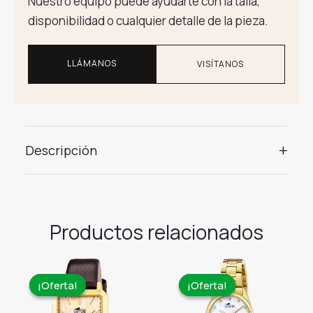
Nuestro equipo puede ayudarte con la talla,
disponibilidad o cualquier detalle de la pieza.
LLÁMANOS
VISÍTANOS
+
Descripción
Productos relacionados
¡Oferta!
¡Oferta!
¡Oferta!
¡Oferta!