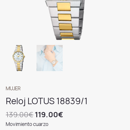
MUJER
Reloj LOTUS 18839/1
El
El
139.00
€
119.00
€
precio
precio
Movimiento cuarzo