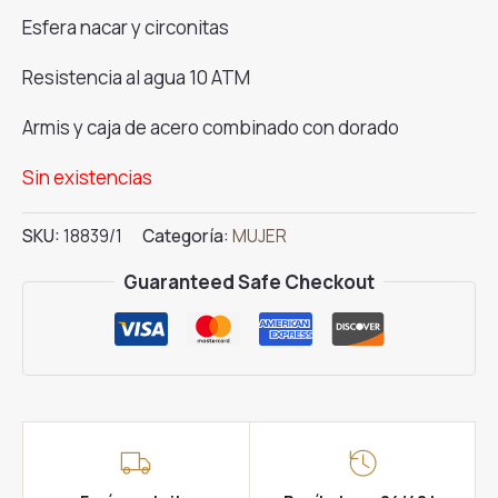
original
actual
era:
es:
Esfera nacar y circonitas
139.00€.
119.00€.
Resistencia al agua 10 ATM
Armis y caja de acero combinado con dorado
Sin existencias
SKU:
18839/1
Categoría:
MUJER
Guaranteed Safe Checkout