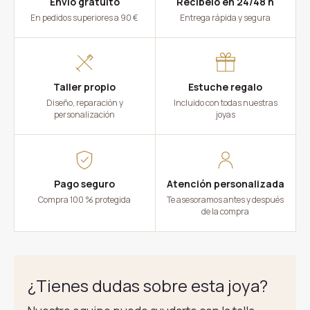
Envío gratuito
Recíbelo en 24/48 h
En pedidos superiores a 90 €
Entrega rápida y segura
Taller propio
Estuche regalo
Diseño, reparación y
Incluido con todas nuestras
personalización
joyas
Pago seguro
Atención personalizada
Compra 100 % protegida
Te asesoramos antes y después
de la compra
¿Tienes dudas sobre esta joya?