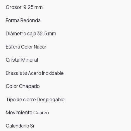
original
actual
era:
es:
Grosor 9.25 mm
149.00€.
127.00€.
Forma Redonda
Diámetro caja 32.5 mm
Esfera
Color
Nácar
Cristal Mineral
Brazalete
Acero inoxidable
Color Chapado
Tipo de cierre
Desplegable
Movimiento
Cuarzo
Calendario
Si