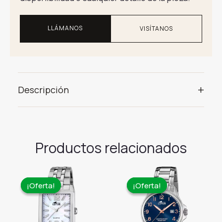
LLÁMANOS
VISÍTANOS
+
Descripción
Productos relacionados
¡Oferta!
¡Oferta!
¡Oferta!
¡Oferta!