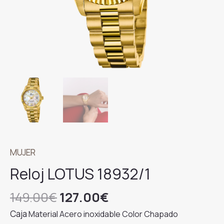
MUJER
Reloj LOTUS 18932/1
El
El
149.00
€
127.00
€
precio
precio
Caja
Material
Acero inoxidable Color Chapado