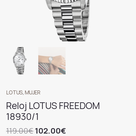
LOTUS
,
MUJER
Reloj LOTUS FREEDOM
18930/1
El
El
119.00
€
102.00
€