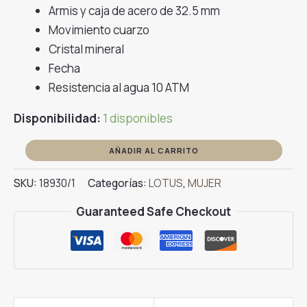
precio
precio
Armis y caja de acero de 32.5 mm
original
actual
Movimiento cuarzo
era:
es:
Cristal mineral
119.00€.
102.00€.
Fecha
Resistencia al agua 10 ATM
Disponibilidad:
1 disponibles
Reloj
AÑADIR AL CARRITO
LOTUS
SKU:
18930/1
Categorías:
LOTUS
,
MUJER
FREEDOM
18930/1
Guaranteed Safe Checkout
cantidad