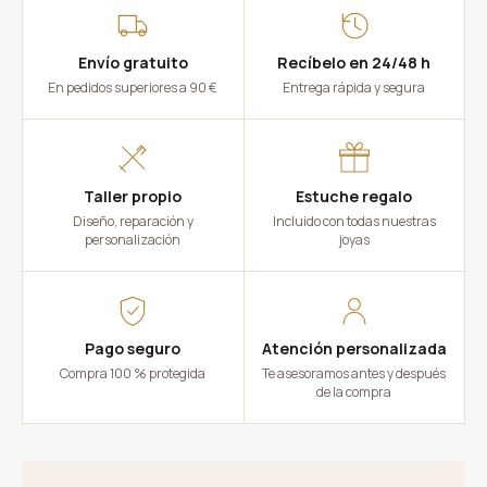
Envío gratuito
Recíbelo en 24/48 h
En pedidos superiores a 90 €
Entrega rápida y segura
Taller propio
Estuche regalo
Diseño, reparación y
Incluido con todas nuestras
personalización
joyas
Pago seguro
Atención personalizada
Compra 100 % protegida
Te asesoramos antes y después
de la compra