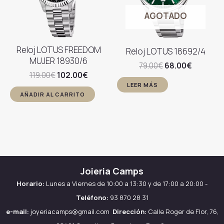
AGOTADO
Reloj LOTUS FREEDOM
Reloj LOTUS 18692/4
MUJER 18930/6
El
El
79.00
€
68.00
€
El
El
precio
precio
119.00
€
102.00
€
precio
precio
original
actual
LEER MÁS
original
actual
era:
es:
AÑADIR AL CARRITO
era:
es:
79.00€.
68.00€.
119.00€.
102.00€.
Joieria Camps
Horario:
Lunes a Viernes de 10:00 a 13:30 y de 17:00 a 20:00 -
Teléfono:
93 870 28 31
e-mail:
joyeriacamps@gmail.com
Dirección:
Calle Roger de Flor, 76,