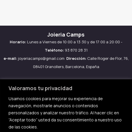
Joieria Camps
Horario:
Lunes a Viernes de 10:00 a 13:30 y de 17:00 a 20:00 -
Teléfono:
93 870 28 31
e-mail:
joyeriacamps@gmail.com
Dirección:
Calle Roger de Flor, 76,
08401 Granollers, Barcelona, España
Valoramos tu privacidad
Usamos cookies para mejorar su experiencia de
Aviso legal
navegación, mostrarle anuncios o contenidos
Política de Cookies
personalizados y analizar nuestro tráfico. Al hacer clic en
Política de privacidad
“Aceptar todo” usted da su consentimiento a nuestro uso
de las cookies.
Condiciones de compra