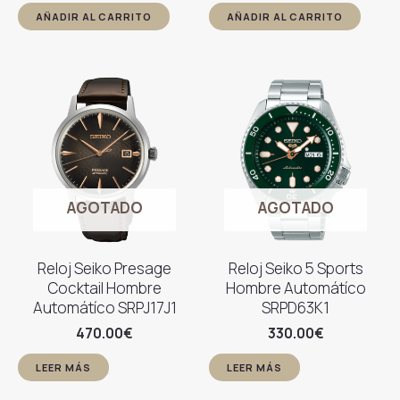
AÑADIR AL CARRITO
AÑADIR AL CARRITO
AGOTADO
AGOTADO
Reloj Seiko Presage
Reloj Seiko 5 Sports
Cocktail Hombre
Hombre Automátíco
Automátíco SRPJ17J1
SRPD63K1
470.00
€
330.00
€
LEER MÁS
LEER MÁS