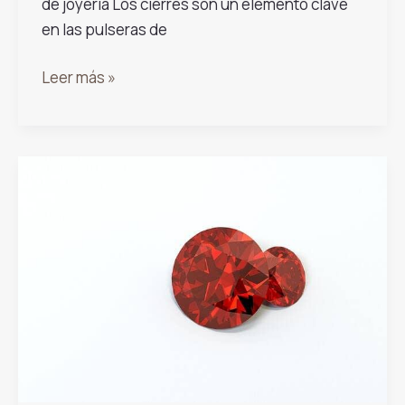
de joyería Los cierres son un elemento clave
en las pulseras de
Diferentes
Leer más »
tipos
de
cierres
para
pulseras