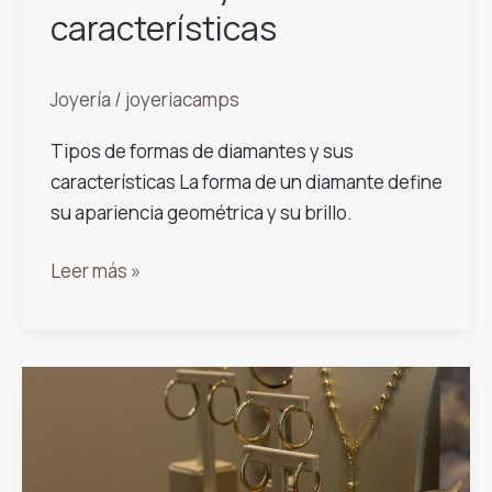
características
Joyería
/
joyeriacamps
Tipos de formas de diamantes y sus
características La forma de un diamante define
su apariencia geométrica y su brillo.
Tipos
Leer más »
de
formas
de
diamantes
y
sus
características