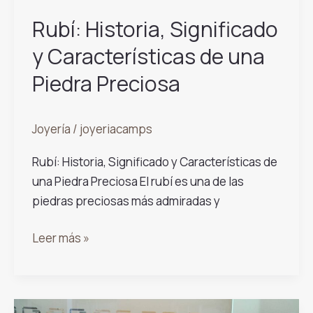
Rubí: Historia, Significado
y Características de una
Piedra Preciosa
Joyería
/
joyeriacamps
Rubí: Historia, Significado y Características de
una Piedra Preciosa El rubí es una de las
piedras preciosas más admiradas y
Rubí:
Leer más »
Historia,
Significado
y