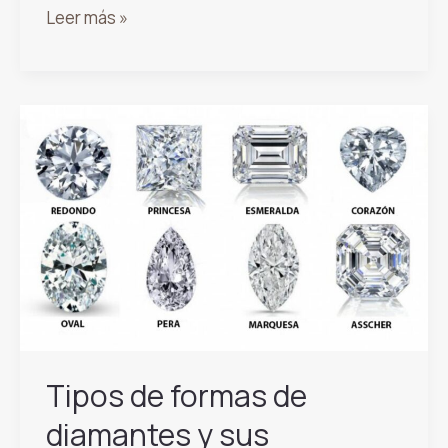
Los
Leer más »
metales
preciosos
y
su
importancia
en
la
joyería
Tipos de formas de
diamantes y sus