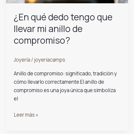
las
tendencias
¿En qué dedo tengo que
que
llevar mi anillo de
marcan
2026
compromiso?
Joyería
/
joyeriacamps
Anillo de compromiso: significado, tradición y
cómo llevarlo correctamente El anillo de
compromiso es una joya única que simboliza
el
¿En
Leer más »
qué
dedo