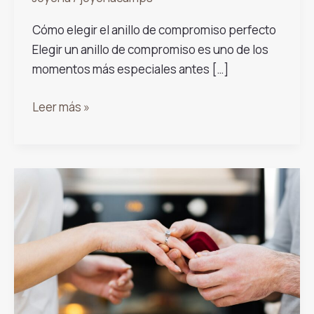
Cómo elegir el anillo de compromiso perfecto
Elegir un anillo de compromiso es uno de los
momentos más especiales antes […]
Cómo
Leer más »
elegir
el
anillo
de
compromiso
perfecto:
diamantes,
zafiros,
esmeraldas
y