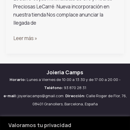
Preciosas LeCarré: Nueva incorporación en
nuestra tienda Nos complace anunciar la
llegada de
Joyas
Leer más »
LeCarré
Joieria Camps
Horario:
Lunes a Viernes de 10:00 a 13:30 y de 17:00 a 20:00 -
Teléfono:
93 870 28 31
e-mail:
joyeriacamps@gmail.com
Dirección:
Calle Roger de Flor, 76,
08401 Granollers, Barcelona, España
Valoramos tu privacidad