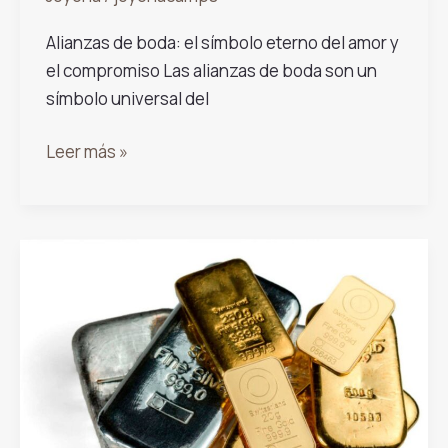
Alianzas de boda: el símbolo eterno del amor y
el compromiso Las alianzas de boda son un
símbolo universal del
Alianzas
Leer más »
de
Boda
en
Granollers