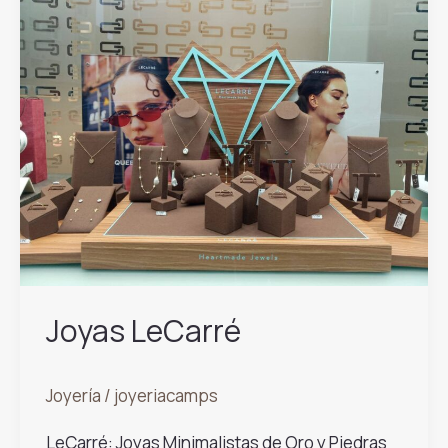
Características
de
una
Piedra
Preciosa
Joyas LeCarré
Joyería
/
joyeriacamps
LeCarré: Joyas Minimalistas de Oro y Piedras