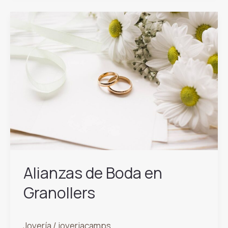
tengo
que
llevar
mi
anillo
de
compromiso?
Alianzas de Boda en
Granollers
Joyería
/
joyeriacamps