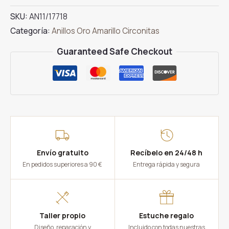
de
SKU:
AN11/17718
Oro
Categoría:
Anillos Oro Amarillo Circonitas
Amarillo
facetado
Guaranteed Safe Checkout
cantidad
Envío gratuito
Recíbelo en 24/48 h
En pedidos superiores a 90 €
Entrega rápida y segura
Taller propio
Estuche regalo
Diseño, reparación y
Incluido con todas nuestras