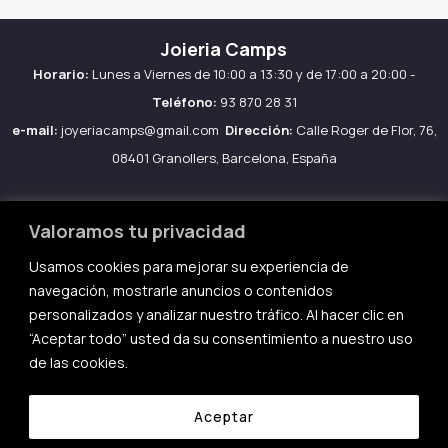
Joieria Camps
Horario:
Lunes a Viernes de 10:00 a 13:30 y de 17:00 a 20:00 -
Teléfono:
93 870 28 31
e-mail:
joyeriacamps@gmail.com
Dirección:
Calle Roger de Flor, 76,
08401 Granollers, Barcelona, España
Valoramos tu privacidad
Usamos cookies para mejorar su experiencia de
Aviso legal
navegación, mostrarle anuncios o contenidos
Política de Cookies
personalizados y analizar nuestro tráfico. Al hacer clic en
Política de privacidad
“Aceptar todo” usted da su consentimiento a nuestro uso
de las cookies.
Condiciones de compra
Aceptar