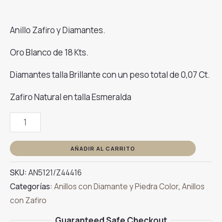
Anillo Zafiro y Diamantes.
Oro Blanco de 18 Kts.
Diamantes talla Brillante con un peso total de 0,07 Ct.
Zafiro Natural en talla Esmeralda
Anillo
Zafiro
Con
AÑADIR AL CARRITO
2
SKU:
AN5121/Z44416
Brillantes
Categorías:
Anillos con Diamante y Piedra Color
,
Anillos
Oro
con Zafiro
Blanco
cantidad
Guaranteed Safe Checkout