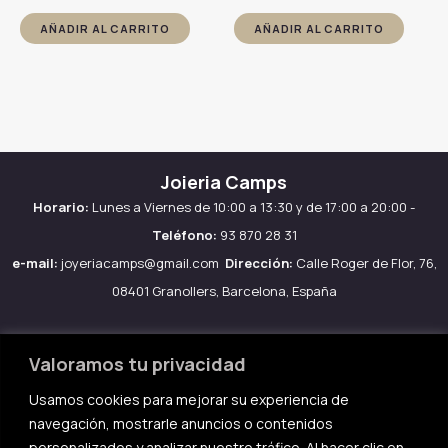
AÑADIR AL CARRITO
AÑADIR AL CARRITO
Joieria Camps
Horario:
Lunes a Viernes de 10:00 a 13:30 y de 17:00 a 20:00 -
Teléfono:
93 870 28 31
e-mail:
joyeriacamps@gmail.com
Dirección:
Calle Roger de Flor, 76,
08401 Granollers, Barcelona, España
Valoramos tu privacidad
Usamos cookies para mejorar su experiencia de
Aviso legal
navegación, mostrarle anuncios o contenidos
Política de Cookies
personalizados y analizar nuestro tráfico. Al hacer clic en