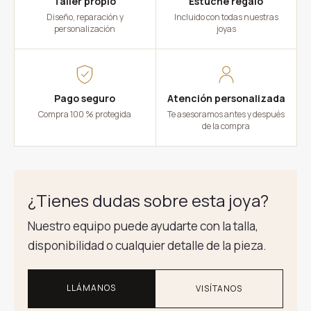
Taller propio
Estuche regalo
Diseño, reparación y
Incluido con todas nuestras
personalización
joyas
Pago seguro
Atención personalizada
Compra 100 % protegida
Te asesoramos antes y después
de la compra
¿Tienes dudas sobre esta joya?
Nuestro equipo puede ayudarte con la talla,
disponibilidad o cualquier detalle de la pieza.
LLÁMANOS
VISÍTANOS