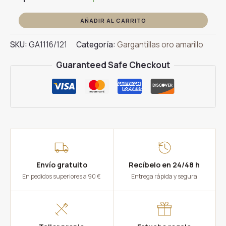
Gargantilla
AÑADIR AL CARRITO
Collar
SKU:
GA1116/121
Categoría:
Gargantillas oro amarillo
Barras
Oro
Guaranteed Safe Checkout
Amarillo
cantidad
Envío gratuito
Recíbelo en 24/48 h
En pedidos superiores a 90 €
Entrega rápida y segura