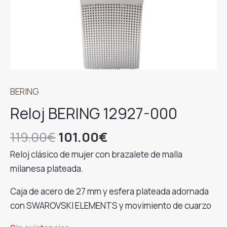
BERING
Reloj BERING 12927-000
El
El
119.00
€
101.00
€
precio
precio
Reloj clásico de mujer con brazalete de malla
original
actual
milanesa plateada.
era:
es:
119.00€.
101.00€.
Caja de acero de 27 mm y esfera plateada adornada
con SWAROVSKI ELEMENTS y movimiento de cuarzo