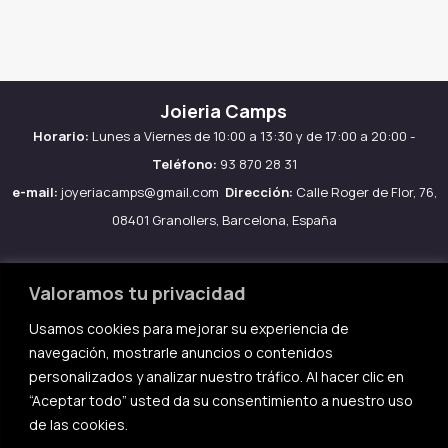
Joieria Camps
Horario:
Lunes a Viernes de 10:00 a 13:30 y de 17:00 a 20:00 -
Teléfono:
93 870 28 31
e-mail:
joyeriacamps@gmail.com
Dirección:
Calle Roger de Flor, 76,
08401 Granollers, Barcelona, España
Valoramos tu privacidad
Usamos cookies para mejorar su experiencia de
Aviso legal
navegación, mostrarle anuncios o contenidos
Política de Cookies
personalizados y analizar nuestro tráfico. Al hacer clic en
Política de privacidad
“Aceptar todo” usted da su consentimiento a nuestro uso
de las cookies.
Condiciones de compra