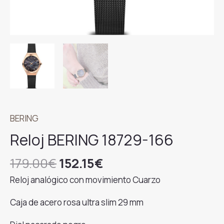
BERING
Reloj BERING 18729-166
El
El
179.00
€
152.15
€
precio
precio
Reloj analógico con movimiento Cuarzo
original
actual
era:
es:
Caja de acero rosa ultra slim 29 mm
179.00€.
152.15€.