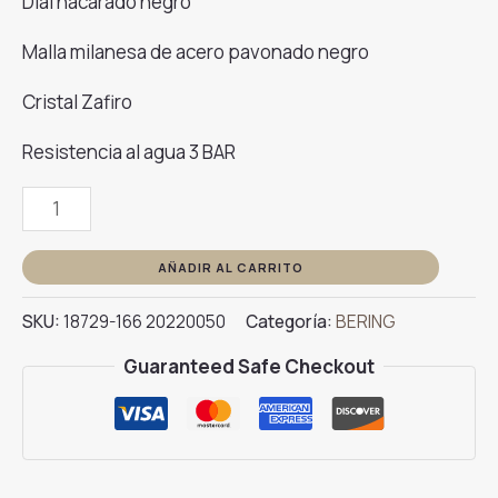
Dial nacarado negro
Malla milanesa de acero pavonado negro
Cristal Zafiro
Resistencia al agua 3 BAR
Reloj
BERING
18729-
AÑADIR AL CARRITO
166
SKU:
18729-166 20220050
Categoría:
BERING
cantidad
Guaranteed Safe Checkout