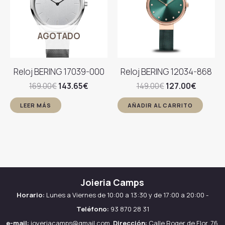
AGOTADO
Reloj BERING 17039-000
Reloj BERING 12034-868
El
El
El
El
169.00
€
143.65
€
149.00
€
127.00
€
precio
precio
precio
precio
original
actual
original
actual
LEER MÁS
AÑADIR AL CARRITO
era:
es:
era:
es:
169.00€.
143.65€.
149.00€.
127.00€
Joieria Camps
Horario:
Lunes a Viernes de 10:00 a 13:30 y de 17:00 a 20:00 -
Teléfono:
93 870 28 31
e-mail:
joyeriacamps@gmail.com
Dirección:
Calle Roger de Flor, 76,