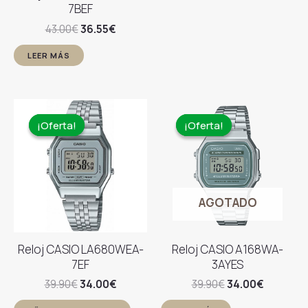
7BEF
El
El
43.00
€
36.55
€
precio
precio
original
actual
LEER MÁS
era:
es:
43.00€.
36.55€.
¡Oferta!
¡Oferta!
¡Oferta!
¡Oferta!
AGOTADO
Reloj CASIO LA680WEA-
Reloj CASIO A168WA-
7EF
3AYES
El
El
El
El
39.90
€
34.00
€
39.90
€
34.00
€
precio
precio
precio
precio