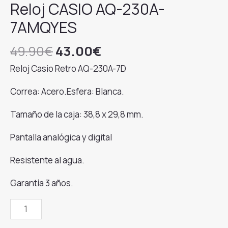
Reloj CASIO AQ-230A-
7AMQYES
El
El
49.90
€
43.00
€
precio
precio
Reloj Casio Retro AQ-230A-7D
original
actual
era:
es:
Correa: Acero.Esfera: Blanca.
49.90€.
43.00€.
Tamaño de la caja: 38,8 x 29,8 mm.
Pantalla analógica y digital
Resistente al agua.
Garantía 3 años.
Reloj
CASIO