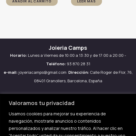
original
actual
original
actual
AÑADIR AL CARRITO
LEER MÁS
era:
es:
era:
es:
39.90€.
34.00€.
39.90€.
34.00€.
Joieria Camps
Horario:
Lunes a Viernes de 10:00 a 13:30 y de 17:00 a 20:00 -
Teléfono:
93 870 28 31
e-mail:
joyeriacamps@gmail.com
Dirección:
Calle Roger de Flor, 76,
08401 Granollers, Barcelona, España
Valoramos tu privacidad
Usamos cookies para mejorar su experiencia de
Aviso legal
navegación, mostrarle anuncios o contenidos
Política de Cookies
personalizados y analizar nuestro tráfico. Al hacer clic en
Política de privacidad
“Aceptar todo” usted da su consentimiento a nuestro uso