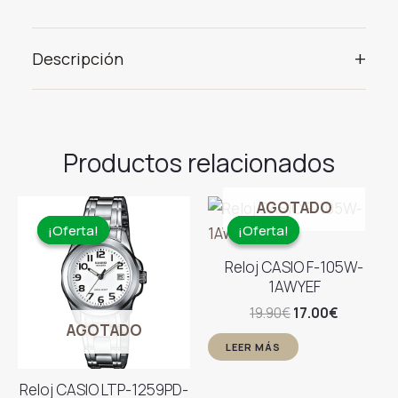
+
Descripción
Productos relacionados
AGOTADO
¡Oferta!
¡Oferta!
¡Oferta!
¡Oferta!
Reloj CASIO F-105W-
1AWYEF
El
El
19.90
€
17.00
€
precio
precio
AGOTADO
original
actual
LEER MÁS
era:
es:
19.90€.
17.00€.
Reloj CASIO LTP-1259PD-