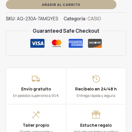
AQ-
AÑADIR AL CARRITO
230A-
SKU:
AQ-230A-7AMQYES
Categoría:
CASIO
7AMQYES
cantidad
Guaranteed Safe Checkout
Envío gratuito
Recíbelo en 24/48 h
En pedidos superiores a 90 €
Entrega rápida y segura
Taller propio
Estuche regalo
Diseño, reparación y
Incluido con todas nuestras