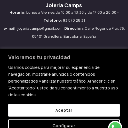
Joieria Camps
Horario:
Lunes a Viernes de 10:00 a 13:30 y de 17:00 a 20:00 -
Teléfono:
93 870 28 31
e-mail:
joyeriacamps@gmail.com
Dirección:
Calle Roger de Flor, 76,
08401 Granollers, Barcelona, España
Valoramos tu privacidad
Usamos cookies para mejorar su experiencia de
Aviso legal
navegación, mostrarle anuncios o contenidos
Política de Cookies
personalizados y analizar nuestro tráfico. Al hacer clic en
Política de privacidad
“Aceptar todo” usted da su consentimiento a nuestro uso
de las cookies.
Condiciones de compra
Aceptar
Configurar