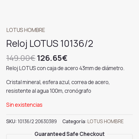
LOTUS HOMBRE
Reloj LOTUS 10136/2
El
El
149.00
€
126.65
€
precio
precio
Reloj LOTUS con caja de acero 43mm de diámetro.
original
actual
era:
es:
Cristal mineral, esfera azul, correa de acero,
149.00€.
126.65€.
resistente al agua 100m, cronógrafo
Sin existencias
SKU:
10136/2 20630389
Categoría:
LOTUS HOMBRE
Guaranteed Safe Checkout