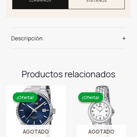
LLÁMANOS
VISÍTANOS
+
Descripción
Productos relacionados
¡Oferta!
¡Oferta!
¡Oferta!
¡Oferta!
AGOTADO
AGOTADO