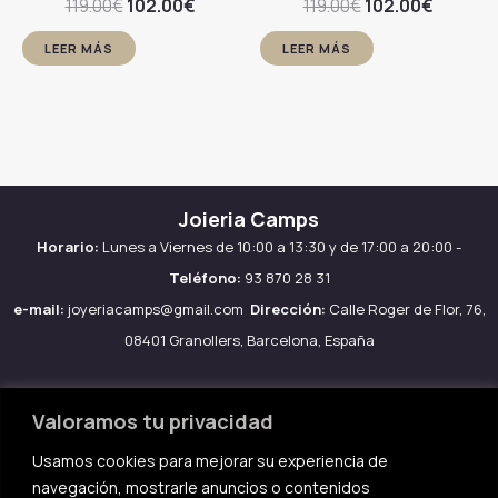
El
El
El
El
119.00
€
102.00
€
119.00
€
102.00
€
precio
precio
precio
precio
original
actual
original
actual
LEER MÁS
LEER MÁS
era:
es:
era:
es:
119.00€.
102.00€.
119.00€.
102.00€
Joieria Camps
Horario:
Lunes a Viernes de 10:00 a 13:30 y de 17:00 a 20:00 -
Teléfono:
93 870 28 31
e-mail:
joyeriacamps@gmail.com
Dirección:
Calle Roger de Flor, 76,
08401 Granollers, Barcelona, España
Valoramos tu privacidad
Usamos cookies para mejorar su experiencia de
Aviso legal
navegación, mostrarle anuncios o contenidos