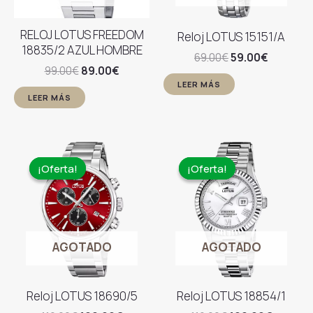
RELOJ LOTUS FREEDOM
Reloj LOTUS 15151/A
18835/2 AZUL HOMBRE
El
El
69.00
€
59.00
€
El
El
precio
precio
99.00
€
89.00
€
precio
precio
original
actual
LEER MÁS
original
actual
era:
es:
LEER MÁS
era:
es:
69.00€.
59.00€.
99.00€.
89.00€.
¡Oferta!
¡Oferta!
¡Oferta!
¡Oferta!
AGOTADO
AGOTADO
Reloj LOTUS 18690/5
Reloj LOTUS 18854/1