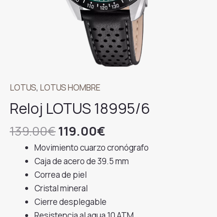
LOTUS
,
LOTUS HOMBRE
Reloj LOTUS 18995/6
El
El
139.00
€
119.00
€
precio
precio
Movimiento cuarzo cronógrafo
original
actual
Caja de acero de 39.5 mm
era:
es:
Correa de piel
139.00€.
119.00€.
Cristal mineral
Cierre desplegable
Resistencia al agua 10 ATM