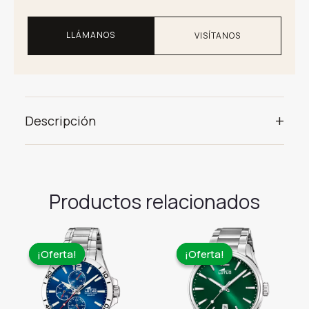
LLÁMANOS
VISÍTANOS
+
Descripción
Productos relacionados
¡Oferta!
¡Oferta!
¡Oferta!
¡Oferta!