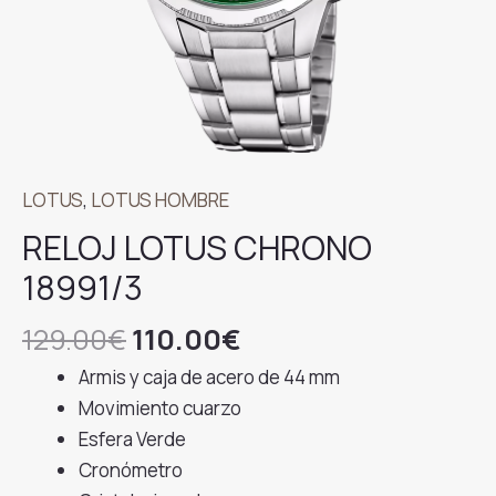
LOTUS
,
LOTUS HOMBRE
RELOJ LOTUS CHRONO
18991/3
El
El
129.00
€
110.00
€
precio
precio
Armis y caja de acero de 44 mm
original
actual
Movimiento cuarzo
era:
es:
Esfera Verde
129.00€.
110.00€.
Cronómetro