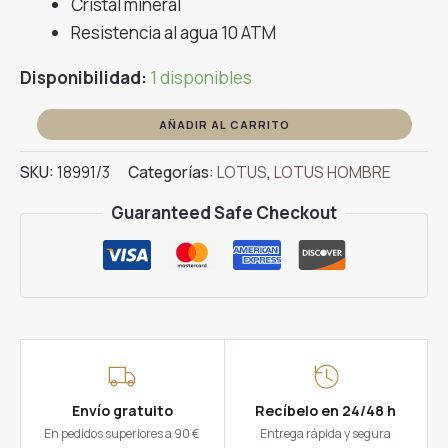
Cristal mineral
Resistencia al agua 10 ATM
Disponibilidad:
1 disponibles
RELOJ
AÑADIR AL CARRITO
LOTUS
SKU:
18991/3
Categorías:
LOTUS
,
LOTUS HOMBRE
CHRONO
18991/3
Guaranteed Safe Checkout
cantidad
Envío gratuito
Recíbelo en 24/48 h
En pedidos superiores a 90 €
Entrega rápida y segura