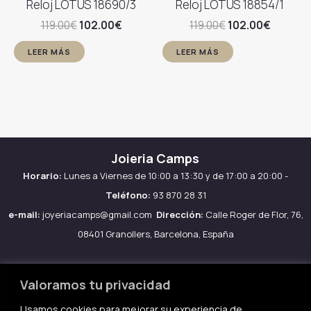
Reloj LOTUS 18690/3
Reloj LOTUS 18854/1
El
El
El
El
119.00
€
102.00
€
119.00
€
102.00
€
precio
precio
precio
precio
original
actual
original
actual
LEER MÁS
LEER MÁS
era:
es:
era:
es:
119.00€.
102.00€.
119.00€.
102.00€
Joieria Camps
Horario:
Lunes a Viernes de 10:00 a 13:30 y de 17:00 a 20:00 -
Teléfono:
93 870 28 31
e-mail:
joyeriacamps@gmail.com
Dirección:
Calle Roger de Flor, 76,
08401 Granollers, Barcelona, España
Valoramos tu privacidad
Usamos cookies para mejorar su experiencia de